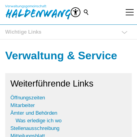
Wichtige Links
Rathaus Service Portal
Verwaltung & Service
Ratsinformationssystem (RIS)
Veranstaltungen
Kontakt
Weiterführende Links
Öffnungszeiten
Mitarbeiter
Ämter und Behörden
Was erledige ich wo
Stellenausschreibung
Mitteilungsblatt