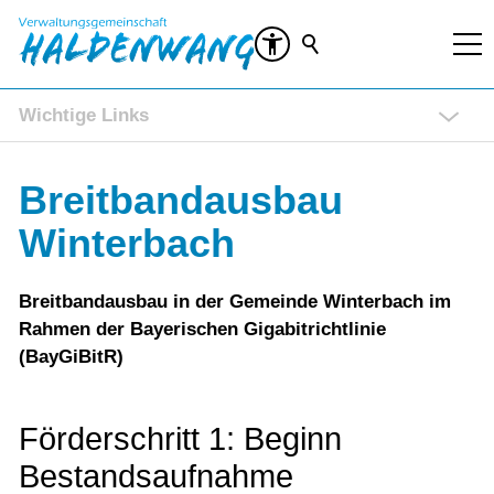
Wichtige Links
Rathaus Service Portal
Breitbandausbau
Ratsinformationssystem (RIS)
Veranstaltungen
Winterbach
Kontakt
Breitbandausbau in der Gemeinde Winterbach im
Rahmen der Bayerischen Gigabitrichtlinie
(BayGiBitR)
Förderschritt 1: Beginn
Bestandsaufnahme