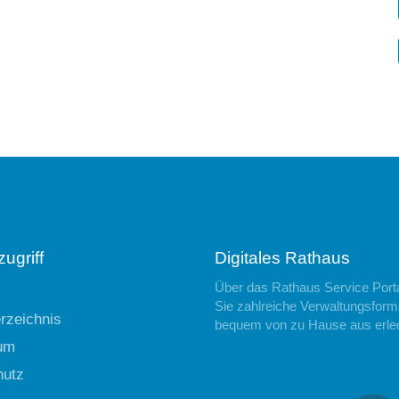
ugriff
Digitales Rathaus
Über das Rathaus Service Port
Sie zahlreiche Verwaltungsforma
erzeichnis
bequem von zu Hause aus erle
um
hutz