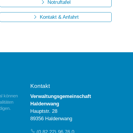
Notruftafel
Kontakt & Anfahrt
Kontakt
al können
Verwaltungsgemeinschaft
litäten
Haldenwang
digen.
Hauptstr. 28
89356 Haldenwang
(0 82 22) 96 76 0