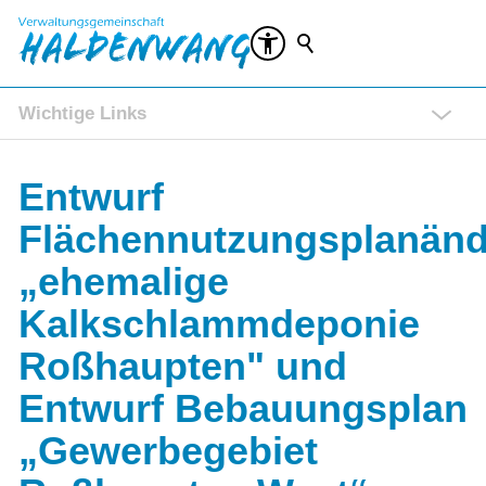
Wichtige Links
Rathaus Service Portal
Entwurf
Ratsinformationssystem (RIS)
Veranstaltungen
Flächennutzungsplanän
Kontakt
„ehemalige
Kalkschlammdeponie
Roßhaupten" und
Entwurf Bebauungsplan
„Gewerbegebiet