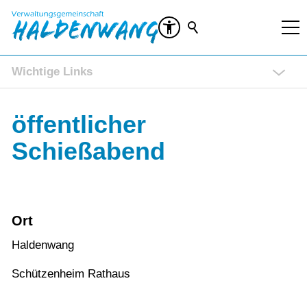
Wichtige Links
Rathaus Service Portal
öffentlicher
Ratsinformationssystem (RIS)
Veranstaltungen
Schießabend
Kontakt
Ort
Haldenwang
Schützenheim Rathaus