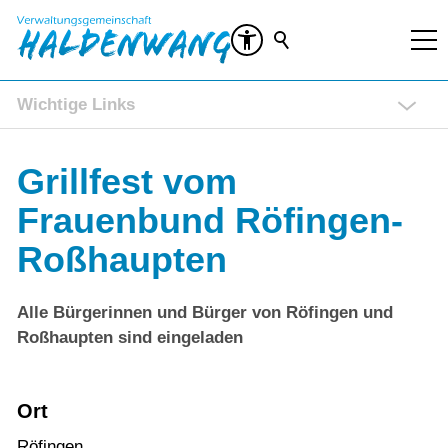
Wichtige Links
Rathaus Service Portal
Grillfest vom
Ratsinformationssystem (RIS)
Veranstaltungen
Frauenbund Röfingen-
Kontakt
Roßhaupten
Alle Bürgerinnen und Bürger von Röfingen und
Roßhaupten sind eingeladen
Ort
Röfingen