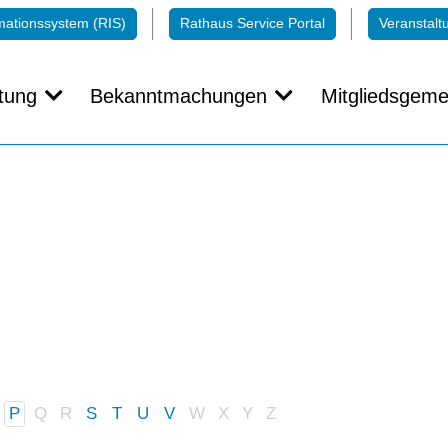
mationssystem (RIS)
Rathaus Service Portal
Veranstalt
tung
Bekanntmachungen
Mitgliedsgeme
P
Q
R
S
T
U
V
W
X
Y
Z