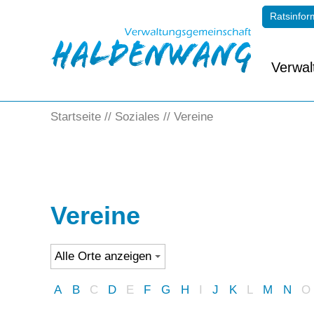
Ratsinfor
Verwal
Startseite
Soziales
Vereine
Vereine
A
B
C
D
E
F
G
H
I
J
K
L
M
N
O