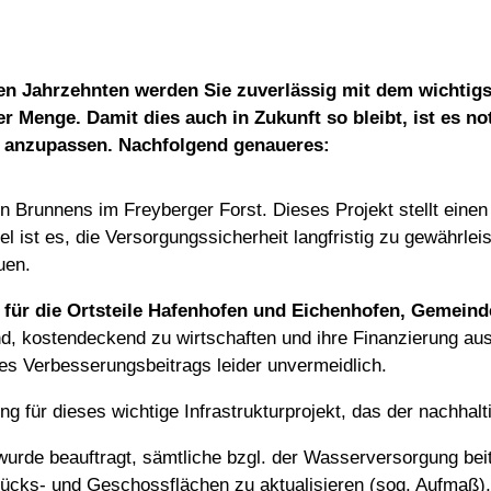
len Jahrzehnten werden Sie zuverlässig mit dem wichtig
r Menge. Damit dies auch in Zukunft so bleibt, ist es n
 anzupassen. Nachfolgend genaueres:
 Brunnens im Freyberger Forst. Dieses Projekt stellt einen 
 ist es, die Versorgungssicherheit langfristig zu gewährleis
uen.
für die Ortsteile Hafenhofen und Eichenhofen, Gemei
ind, kostendeckend zu wirtschaften und ihre Finanzierung au
nes Verbesserungsbeitrags leider unvermeidlich.
ng für dieses wichtige Infrastrukturprojekt, das der nachhal
wurde beauftragt, sämtliche bzgl. der Wasserversorgung be
cks- und Geschossflächen zu aktualisieren (sog. Aufmaß), 