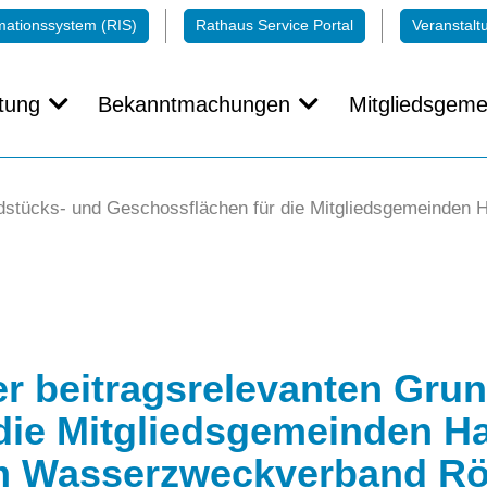
mationssystem (RIS)
Rathaus Service Portal
Veranstalt
tung
Bekanntmachungen
Mitgliedsgeme
dstücks- und Geschossflächen für die Mitgliedsgemeinden
 beitragsrelevanten Grun
 die Mitgliedsgemeinden 
m Wasserzweckverband Rö